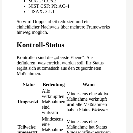
SOC 2: CC6.2
NIST CSF: PR.AC-4
TISAX: 3.1.1
So wird Doppelarbeit reduziert und ein
einheitlicher Nachweis über mehrere Frameworks
hinweg möglich.
Kontroll-Status
Kontrollen sind die „oberste Ebene". Sie
definieren,
was
erreicht werden soll. Ihr Status
ergibt sich automatisch aus den zugeordneten
Maßnahmen.
Status
Bedeutung
Wann
Alle
Mindestens eine aktive
verknüpften
Maßnahme verknüpft
Umgesetzt
Maßnahmen
und
alle Maßnahmen
sind
haben Status
Wirksam
wirksam
Mindestens
Mindestens eine
eine
Teilweise
Maßnahme hat Status
Maßnahme
umgesetzt
Eingeschränkt wirksam