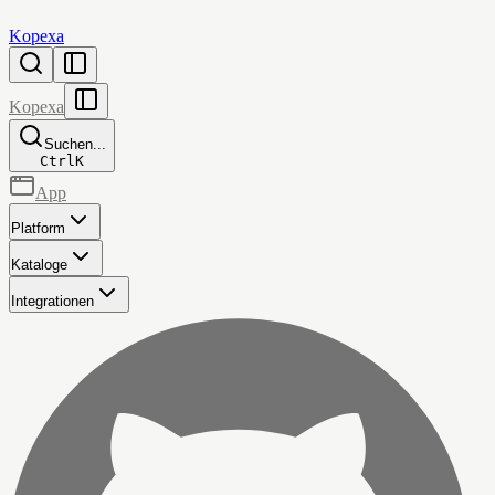
Kopexa
Kopexa
Suchen...
Ctrl
K
App
Platform
Kataloge
Integrationen